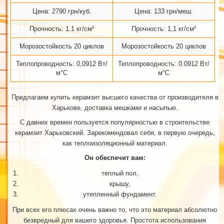
Цена: 2790 грн/куб.
Цена: 133 грн/меш.
Прочность: 1.1 кг/см²
Прочность: 1,1 кг/см²
Морозостойкость 20 циклов
Морозостойкость 20 циклов
Теплопроводность: 0,0912 Вт/
Теплопроводность: 0.0912 Вт/
м°С
м°С
Предлагаем купить керамзит высшего качества от производителя в
Харькове, доставка мешками и насыпью.
С давних времен пользуется популярностью в строительстве
керамзит Харьковский. Зарекомендовал себя, в первую очередь,
как теплоизоляционный материал.
Он обеспечит вам:
теплый пол,
крышу,
утепленный фундамент.
При всех его плюсах очень важно то, что это материал абсолютно
безвредный для вашего здоровья. Простота использования