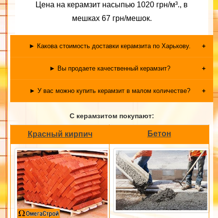
Цена на керамзит насыпью 1020 грн/м³., в
мешках 67 грн/мешок.
► Какова стоимость доставки керамзита по Харькову.
Доставка керамзита по Харькову рассчитывается
► Вы продаете качественный керамзит?
индивидуально под клиента, цена по городу 390 грн.
У нас только качественный керамзит от производителя в
► У вас можно купить керамзит в малом количестве?
Харькове.
Продажа керамзита от 1 мешка, звоните!
С керамзитом покупают:
Бетон
Красный кирпич