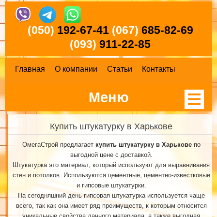
(050)
192-67-41
(067)
685-82-69
(093)
911-22-85
Главная
О компании
Статьи
Контакты
Меню
Купить штукатурку в Харькове
ОмегаСтрой предлагает
купить штукатурку в Харькове
по
выгодной цене с доставкой.
Штукатурка это материал, который используют для выравнивания
стен и потолков. Используются цементные, цементно-известковые
и гипсовые штукатурки.
На сегодняшний день гипсовая штукатурка используется чаще
всего, так как она имеет ряд преимуществ, к которым относится
уникальные свойства данного материала, а также выгодная